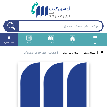
خانه
درباره ما
اخبار
عضويت / ورود
منو
صنايع دستي
سفال، سراميك
آجيل‌خوري قطر 13 طرح هيچ آبي