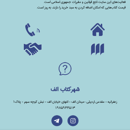
فعالیت‌های این سایت تابع قوانین و مقررات جمهوری اسلامی است.
قیمت کتاب‌هایی که امکان اضافه کردن به سبد خرید را دارند،‌ به روز است.
شهرکتاب الف
زعفرانیه - مقدس اردبیلی -میدان الف - انتهای خیابان الف - نبش کوچه سوم - پلاک1
1985944513