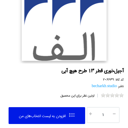
آجيل‌خوري قطر 13 طرح هيچ آبي
کد کالا:
206639
ناشر:
becharkh.studio
اولین نظر برای این محصول
افزودن به ليست انتخاب‌هاي من