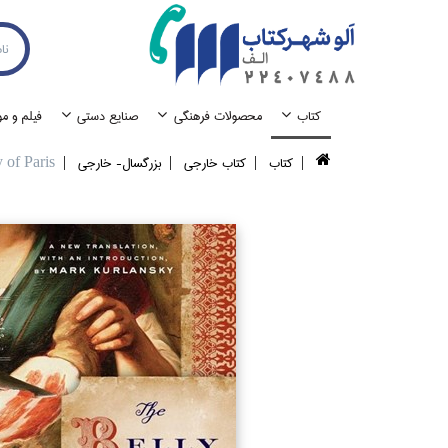
كتاب
محصولات فرهنگي
صنايع دستي
فيلم و م
كتاب
كتاب خارجي
بزرگسال- خارجي
 of Paris