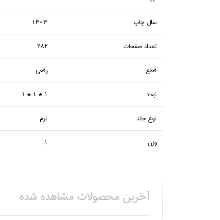
سال چاپ
1403
تعداد صفحات
282
قطع
رقعي
ابعاد
1 * 1 * 1
نوع جلد
نرم
وزن
1
آخرین محصولات مشاهده شده