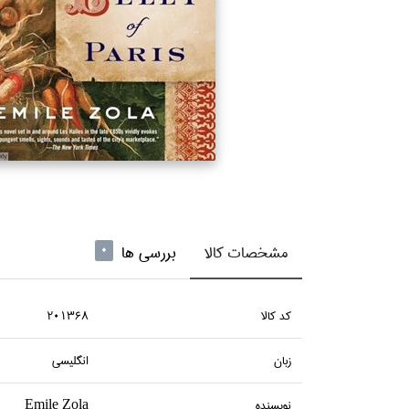
مشخصات کالا
بررسی ها
0
كد كالا
201368
زبان
انگليسي
نويسنده
Emile Zola