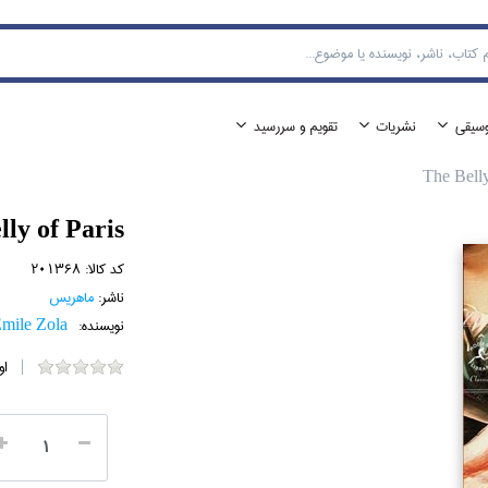
وسيقي
نشريات
تقويم و سررسيد
The Belly
lly of Paris
کد کالا:
201368
ناشر:
ماهريس
نویسنده:
mile Zola
او