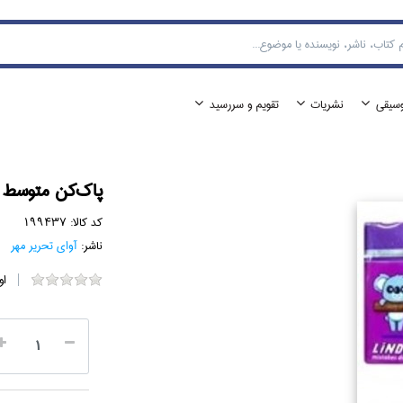
وسيقي
نشريات
تقويم و سررسيد
پاك‌كن متوسط فانتز
کد کالا:
199437
ناشر:
آواي تحرير مهر
او