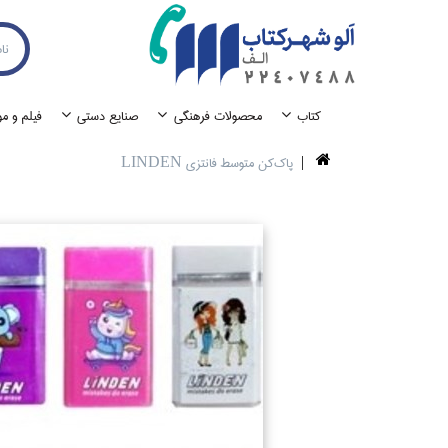
كتاب
محصولات فرهنگي
صنايع دستي
فيلم و م
پاك‌كن متوسط فانتزي LINDEN