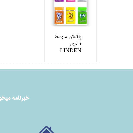
پاك‌كن متوسط
فانتزي
LINDEN
خبرنامه ميخوا