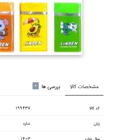
مشخصات کالا
بررسی ها
0
كد كالا
199437
زبان
ندارد
سال چاپ
1403