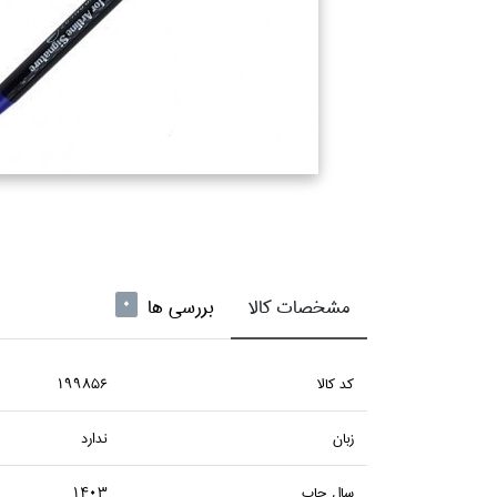
مشخصات کالا
بررسی ها
0
كد كالا
199856
زبان
ندارد
سال چاپ
1403