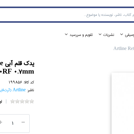
وسيقي
نشريات
تقويم و سررسيد
يد
0RF 0.7mm
کد کالا:
199856
ناشر:
Artline (آرت‌لاين)
او