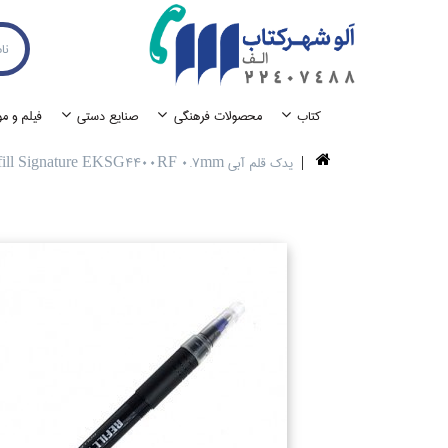
كتاب
محصولات فرهنگي
صنايع دستي
فيلم و م
يدك قلم آبي Artline Refill Signature EKSG4400RF 0.7mm