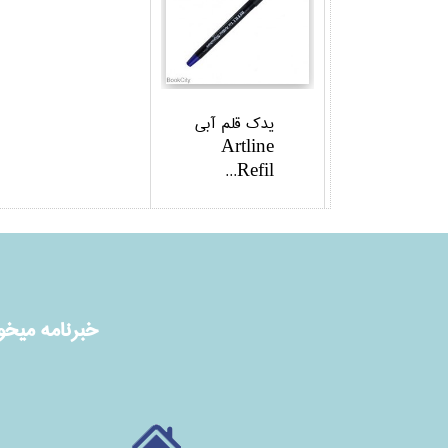
يدك قلم آبي
Artline
Refil...
خبرنامه ميخوا