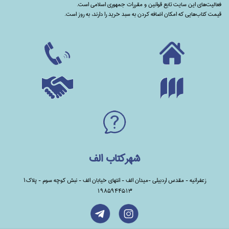
فعالیت‌های این سایت تابع قوانین و مقررات جمهوری اسلامی است.
قیمت کتاب‌هایی که امکان اضافه کردن به سبد خرید را دارند،‌ به روز است.
شهرکتاب الف
زعفرانیه - مقدس اردبیلی -میدان الف - انتهای خیابان الف - نبش کوچه سوم - پلاک1
1985944513