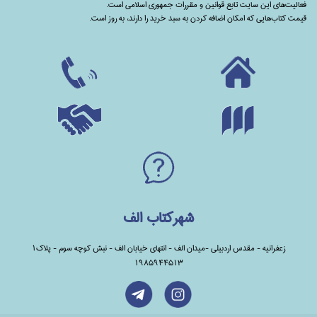
فعالیت‌های این سایت تابع قوانین و مقررات جمهوری اسلامی است.
قیمت کتاب‌هایی که امکان اضافه کردن به سبد خرید را دارند،‌ به روز است.
شهرکتاب الف
زعفرانیه - مقدس اردبیلی -میدان الف - انتهای خیابان الف - نبش کوچه سوم - پلاک1
1985944513