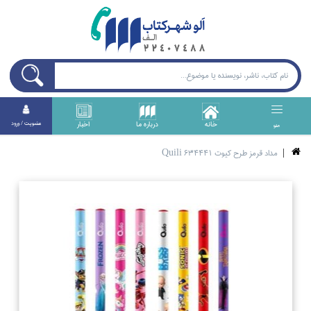
خانه
درباره ما
اخبار
عضويت / ورود
منو
مداد قرمز طرح كيوت Quili 634441