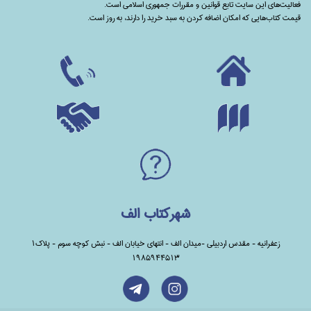
فعالیت‌های این سایت تابع قوانین و مقررات جمهوری اسلامی است.
قیمت کتاب‌هایی که امکان اضافه کردن به سبد خرید را دارند،‌ به روز است.
شهرکتاب الف
زعفرانیه - مقدس اردبیلی -میدان الف - انتهای خیابان الف - نبش کوچه سوم - پلاک1
1985944513