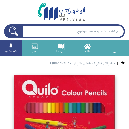
خانه
درباره ما
اخبار
عضويت / ورود
منو
مداد رنگي 48 رنگ مقوايي با تراش Quilo 634160