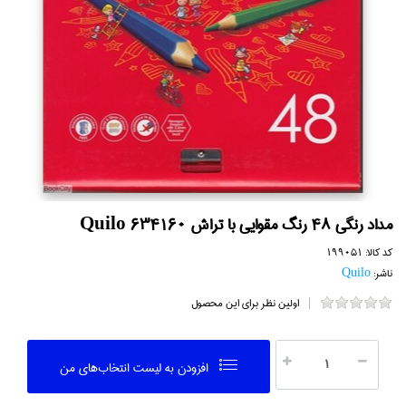
مداد رنگي 48 رنگ مقوايي با تراش Quilo 634160
کد کالا:
199051
ناشر:
Quilo
اولین نظر برای این محصول
افزودن به ليست انتخاب‌هاي من