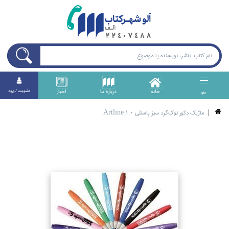
خانه
درباره ما
اخبار
عضويت / ورود
منو
ماژيك دكور نوك‌گرد سبز پاستلي Artline 1.0