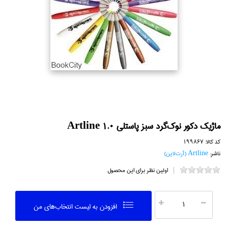
ماژيك دكور نوك‌گرد سبز پاستلي Artline 1.0
کد کالا:
199867
ناشر:
Artline (آرت‌لاين)
اولین نظر برای این محصول
افزودن به ليست انتخاب‌هاي من