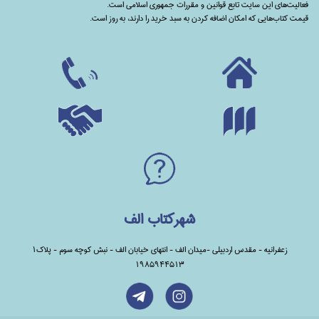
فعالیت‌های این سایت تابع قوانین و مقررات جمهوری اسلامی است.
قیمت کتاب‌هایی که امکان اضافه کردن به سبد خرید را دارند،‌ به روز است.
شهرکتاب الف
زعفرانیه - مقدس اردبیلی -میدان الف - انتهای خیابان الف - نبش کوچه سوم - پلاک1
1985944513