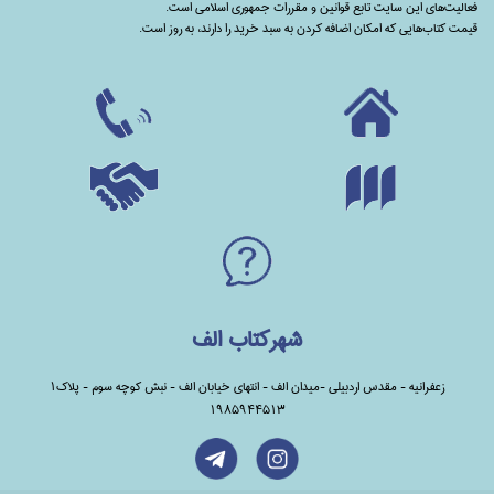
فعالیت‌های این سایت تابع قوانین و مقررات جمهوری اسلامی است.
قیمت کتاب‌هایی که امکان اضافه کردن به سبد خرید را دارند،‌ به روز است.
شهرکتاب الف
زعفرانیه - مقدس اردبیلی -میدان الف - انتهای خیابان الف - نبش کوچه سوم - پلاک1
1985944513