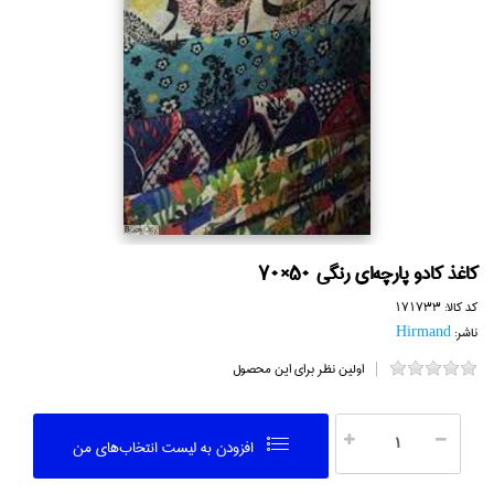
كاغذ كادو پارچه‌اي رنگي 50×70
کد کالا:
171733
ناشر:
Hirmand
اولین نظر برای این محصول
افزودن به ليست انتخاب‌هاي من