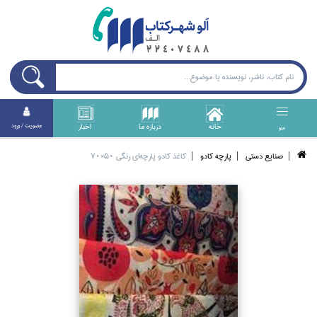
خانه
درباره ما
اخبار
عضويت / ورود
منو
صنايع دستي
پارچه كادو
كاغذ كادو پارچه‌اي رنگي 50×70