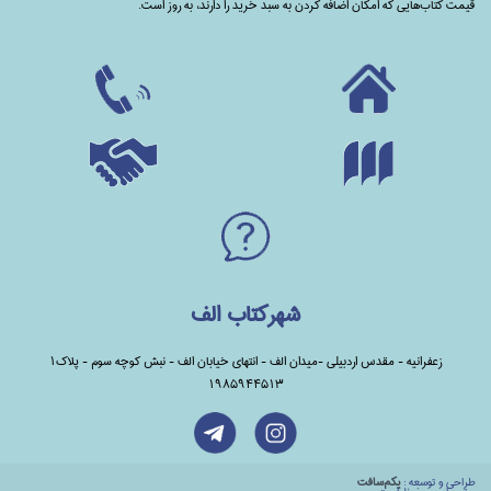
قیمت کتاب‌هایی که امکان اضافه کردن به سبد خرید را دارند،‌ به روز است.
شهرکتاب الف
زعفرانیه - مقدس اردبیلی -میدان الف - انتهای خیابان الف - نبش کوچه سوم - پلاک1
1985944513
طراحي و توسعه :
يكم‌سافت