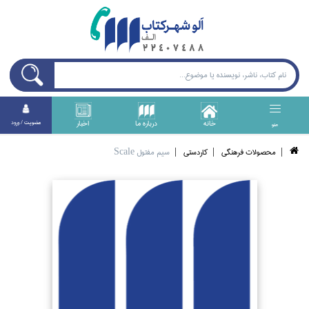
خانه
درباره ما
اخبار
عضويت / ورود
منو
محصولات فرهنگي
كاردستي
سيم مفتول Scale