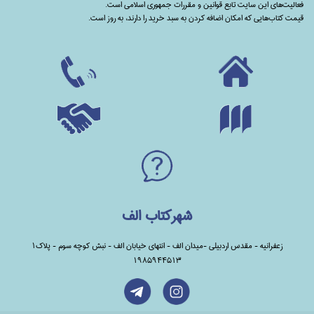
فعالیت‌های این سایت تابع قوانین و مقررات جمهوری اسلامی است.
قیمت کتاب‌هایی که امکان اضافه کردن به سبد خرید را دارند،‌ به روز است.
شهرکتاب الف
زعفرانیه - مقدس اردبیلی -میدان الف - انتهای خیابان الف - نبش کوچه سوم - پلاک1
1985944513