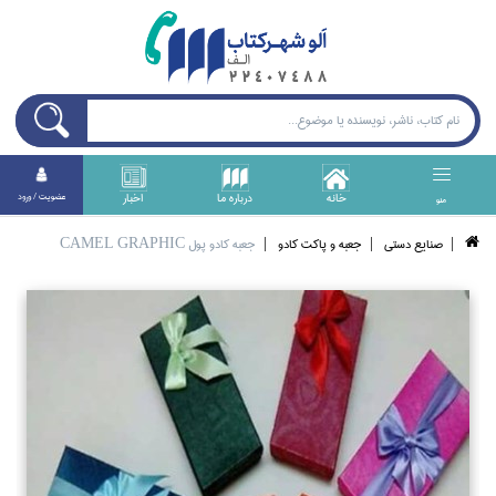
خانه
درباره ما
اخبار
عضويت / ورود
منو
صنايع دستي
جعبه و پاكت كادو
جعبه كادو پول CAMEL GRAPHIC