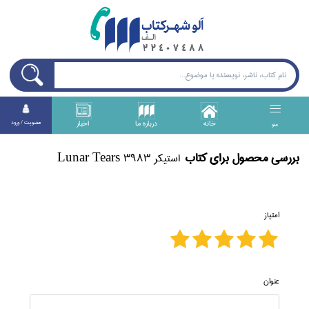
خانه
درباره ما
اخبار
عضويت / ورود
منو
بررسی محصول برای كتاب
استيكر Lunar Tears 3983
امتیاز
عنوان