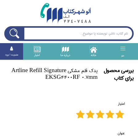
خانه
درباره ما
اخبار
عضويت / ورود
منو
بررسی محصول
يدك قلم مشكي Artline Refill Signature
EKSG4400RF 0.7mm
برای كتاب
امتیاز
عنوان