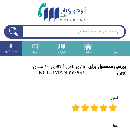
خانه
درباره ما
اخبار
عضويت / ورود
منو
بررسی محصول برای
باتري ‌قلمي آلكالاين 10 عددي
KOLUMAN 640989
كتاب
امتیاز
عنوان