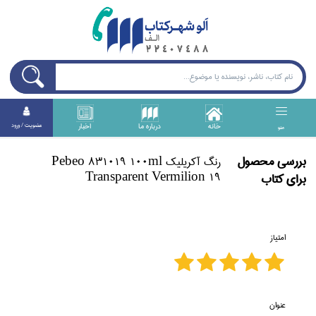
خانه
درباره ما
اخبار
عضويت / ورود
منو
بررسی محصول
رنگ آكريليك Pebeo 831019 100ml
Transparent Vermilion 19
برای كتاب
امتیاز
عنوان