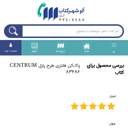
خانه
درباره ما
اخبار
عضويت / ورود
منو
بررسی محصول برای
پاك‌كن فانتزي طرح پازل CENTRUM
83486
كتاب
امتیاز
عنوان