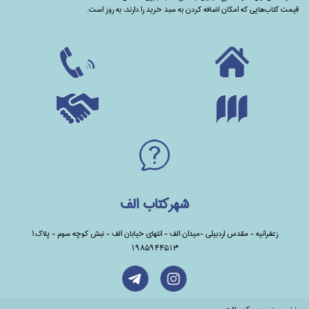
قیمت کتاب‌هایی که امکان اضافه کردن به سبد خرید را دارند،‌ به روز است.
شهرکتاب الف
زعفرانیه - مقدس اردبیلی -میدان الف - انتهای خیابان الف - نبش کوچه سوم - پلاک1
1985944513