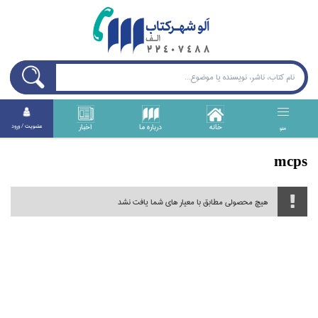
خانه
درباره ما
اخبار
عضويت / ورود
منو
mcps
هیچ محصولی مطابق با معیار های شما یافت نشد