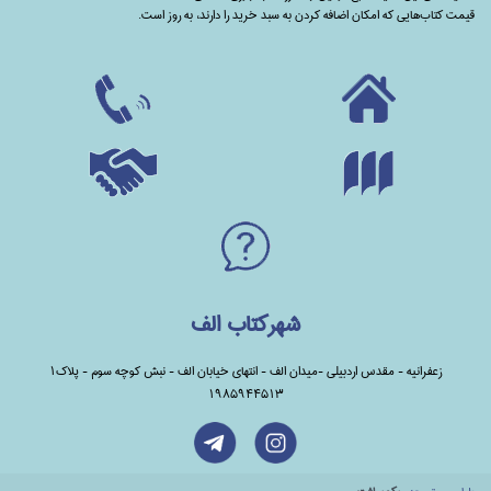
قیمت کتاب‌هایی که امکان اضافه کردن به سبد خرید را دارند،‌ به روز است.
شهرکتاب الف
زعفرانیه - مقدس اردبیلی -میدان الف - انتهای خیابان الف - نبش کوچه سوم - پلاک1
1985944513