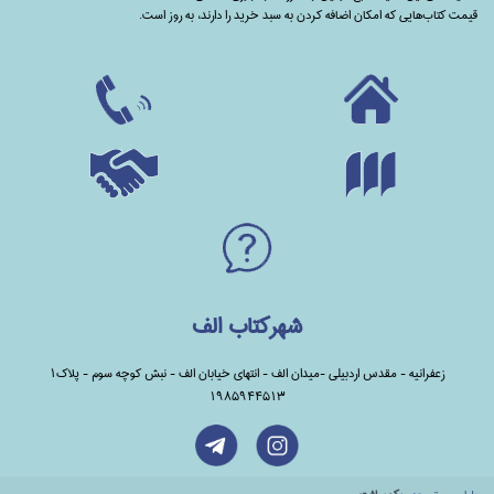
قیمت کتاب‌هایی که امکان اضافه کردن به سبد خرید را دارند،‌ به روز است.
شهرکتاب الف
زعفرانیه - مقدس اردبیلی -میدان الف - انتهای خیابان الف - نبش کوچه سوم - پلاک1
1985944513