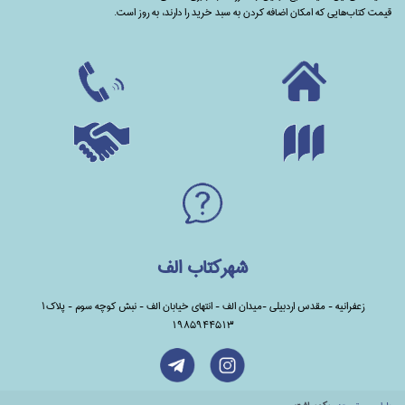
قیمت کتاب‌هایی که امکان اضافه کردن به سبد خرید را دارند،‌ به روز است.
شهرکتاب الف
زعفرانیه - مقدس اردبیلی -میدان الف - انتهای خیابان الف - نبش کوچه سوم - پلاک1
1985944513