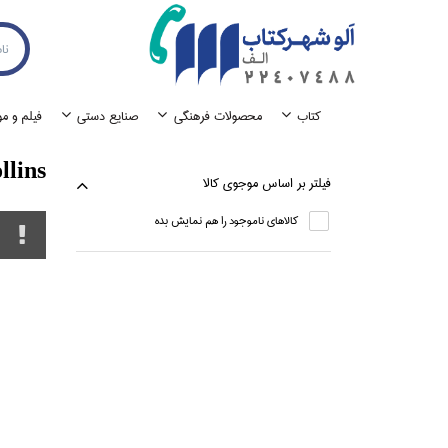
كتاب
محصولات فرهنگي
صنايع دستي
فيلم و م
llins
فيلتر بر اساس موجوي كالا
كالاهاي ناموجود را هم نمايش بده