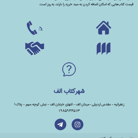
قیمت کتاب‌هایی که امکان اضافه کردن به سبد خرید را دارند،‌ به روز است.
شهرکتاب الف
زعفرانیه - مقدس اردبیلی -میدان الف - انتهای خیابان الف - نبش کوچه سوم - پلاک1
1985944513