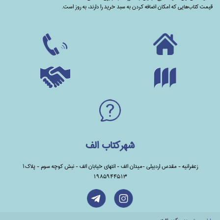
قیمت کتاب‌هایی که امکان اضافه کردن به سبد خرید را دارند،‌ به روز است.
شهرکتاب الف
زعفرانیه - مقدس اردبیلی -میدان الف - انتهای خیابان الف - نبش کوچه سوم - پلاک1
1985944513