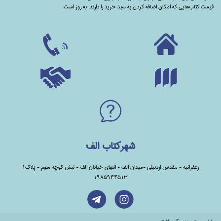
قیمت کتاب‌هایی که امکان اضافه کردن به سبد خرید را دارند،‌ به روز است.
شهرکتاب الف
زعفرانیه - مقدس اردبیلی -میدان الف - انتهای خیابان الف - نبش کوچه سوم - پلاک1
1985944513