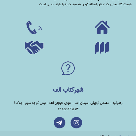
قیمت کتاب‌هایی که امکان اضافه کردن به سبد خرید را دارند،‌ به روز است.
شهرکتاب الف
زعفرانیه - مقدس اردبیلی -میدان الف - انتهای خیابان الف - نبش کوچه سوم - پلاک1
1985944513