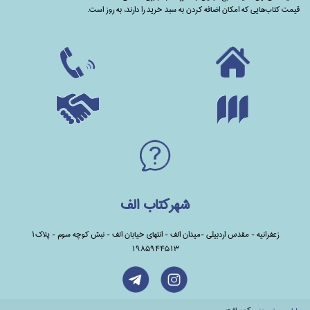
قیمت کتاب‌هایی که امکان اضافه کردن به سبد خرید را دارند،‌ به روز است.
شهرکتاب الف
زعفرانیه - مقدس اردبیلی -میدان الف - انتهای خیابان الف - نبش کوچه سوم - پلاک1
1985944513