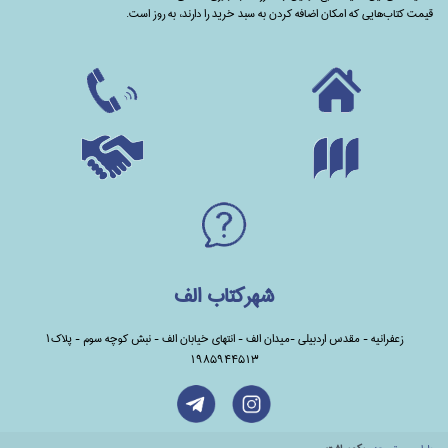
قیمت کتاب‌هایی که امکان اضافه کردن به سبد خرید را دارند،‌ به روز است.
شهرکتاب الف
زعفرانیه - مقدس اردبیلی -میدان الف - انتهای خیابان الف - نبش کوچه سوم - پلاک1
1985944513