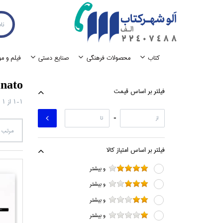
كتاب
محصولات فرهنگي
صنايع دستي
فيلم و م
nato
فيلتر بر اساس قيمت
1-1
از
1
-
مرتب س
فيلتر بر اساس امتياز كالا
و بيشتر
و بيشتر
و بيشتر
و بيشتر