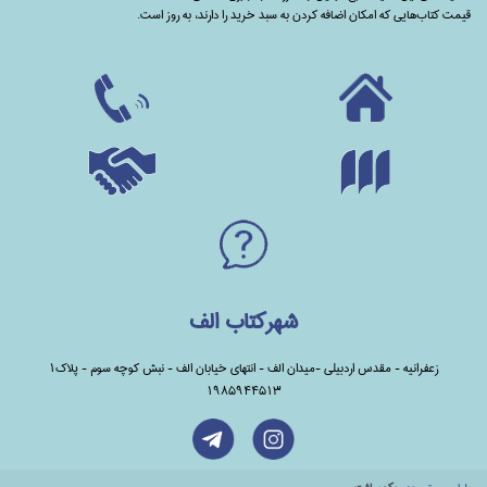
قیمت کتاب‌هایی که امکان اضافه کردن به سبد خرید را دارند،‌ به روز است.
شهرکتاب الف
زعفرانیه - مقدس اردبیلی -میدان الف - انتهای خیابان الف - نبش کوچه سوم - پلاک1
1985944513