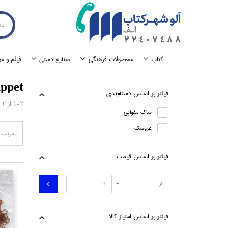
كتاب
محصولات فرهنگي
صنايع دستي
فيلم و م
ppet
فيلتر بر اساس دسته‌بندي
1-2
از
2
ساك مقوايي
عروسك
مرتب س
فيلتر بر اساس قيمت
-
فيلتر بر اساس امتياز كالا