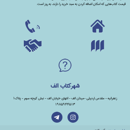
قیمت کتاب‌هایی که امکان اضافه کردن به سبد خرید را دارند،‌ به روز است.
شهرکتاب الف
زعفرانیه - مقدس اردبیلی -میدان الف - انتهای خیابان الف - نبش کوچه سوم - پلاک1
1985944513