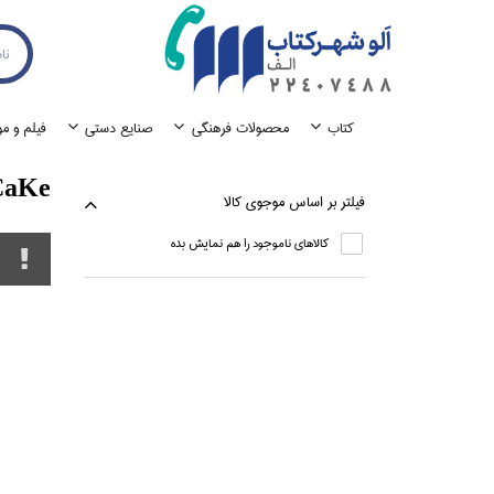
كتاب
محصولات فرهنگي
صنايع دستي
فيلم و م
CaKe
فيلتر بر اساس موجوي كالا
كالاهاي ناموجود را هم نمايش بده