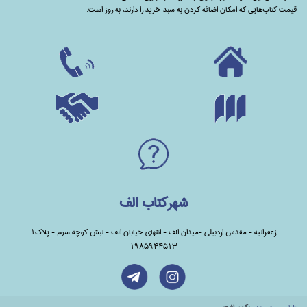
قیمت کتاب‌هایی که امکان اضافه کردن به سبد خرید را دارند،‌ به روز است.
شهرکتاب الف
زعفرانیه - مقدس اردبیلی -میدان الف - انتهای خیابان الف - نبش کوچه سوم - پلاک1
1985944513