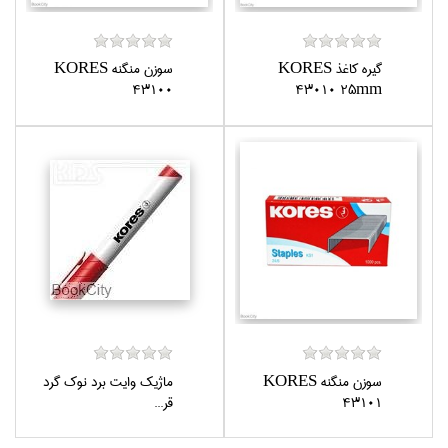
گيره كاغذ KORES
سوزن منگنه KORES
43100
43010 25mm
سوزن منگنه KORES
ماژيك وايت برد نوك گرد
43101
قر...