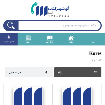
خانه
درباره ما
اخبار
عضويت / ورود
منو
Kores
1-12
از
17
فيلتر
مرتب سازي