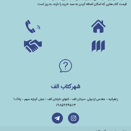
قیمت کتاب‌هایی که امکان اضافه کردن به سبد خرید را دارند،‌ به روز است.
شهرکتاب الف
زعفرانیه - مقدس اردبیلی -میدان الف - انتهای خیابان الف - نبش کوچه سوم - پلاک1
1985944513