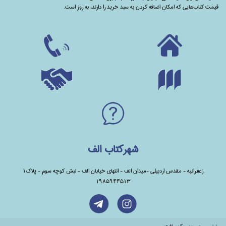
قیمت کتاب‌هایی که امکان اضافه کردن به سبد خرید را دارند،‌ به روز است.
شهرکتاب الف
زعفرانیه - مقدس اردبیلی -میدان الف - انتهای خیابان الف - نبش کوچه سوم - پلاک1
1985944513