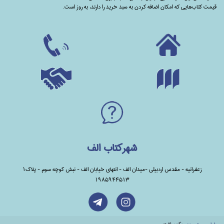
قیمت کتاب‌هایی که امکان اضافه کردن به سبد خرید را دارند،‌ به روز است.
شهرکتاب الف
زعفرانیه - مقدس اردبیلی -میدان الف - انتهای خیابان الف - نبش کوچه سوم - پلاک1
1985944513