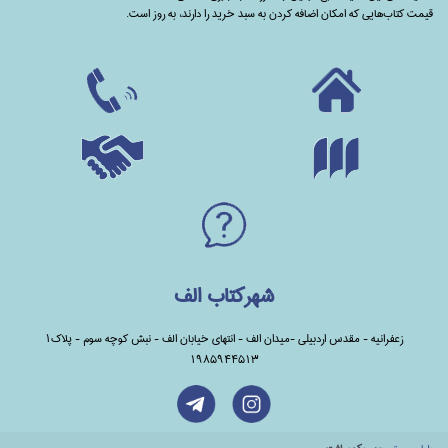
قیمت کتاب‌هایی که امکان اضافه کردن به سبد خرید را دارند،‌ به روز است.
شهرکتاب الف
زعفرانیه - مقدس اردبیلی -میدان الف - انتهای خیابان الف - نبش کوچه سوم - پلاک1
1985944513