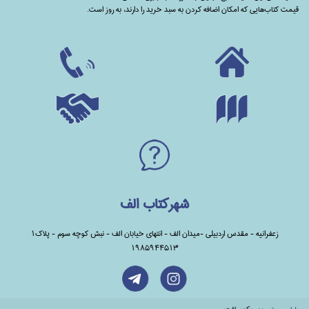
قیمت کتاب‌هایی که امکان اضافه کردن به سبد خرید را دارند،‌ به روز است.
شهرکتاب الف
زعفرانیه - مقدس اردبیلی -میدان الف - انتهای خیابان الف - نبش کوچه سوم - پلاک1
1985944513