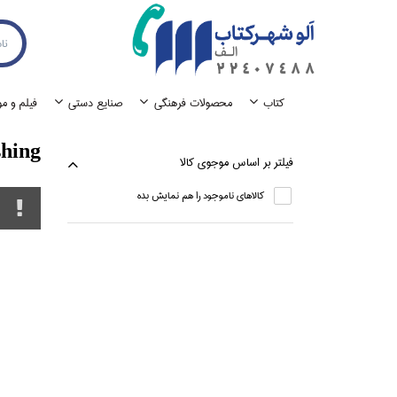
كتاب
محصولات فرهنگي
صنايع دستي
فيلم و م
shing
فيلتر بر اساس موجوي كالا
كالاهاي ناموجود را هم نمايش بده