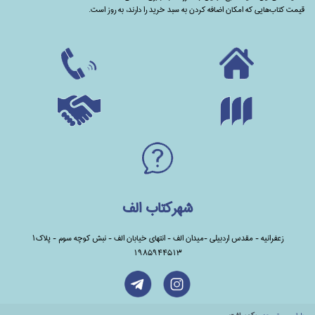
قیمت کتاب‌هایی که امکان اضافه کردن به سبد خرید را دارند،‌ به روز است.
شهرکتاب الف
زعفرانیه - مقدس اردبیلی -میدان الف - انتهای خیابان الف - نبش کوچه سوم - پلاک1
1985944513