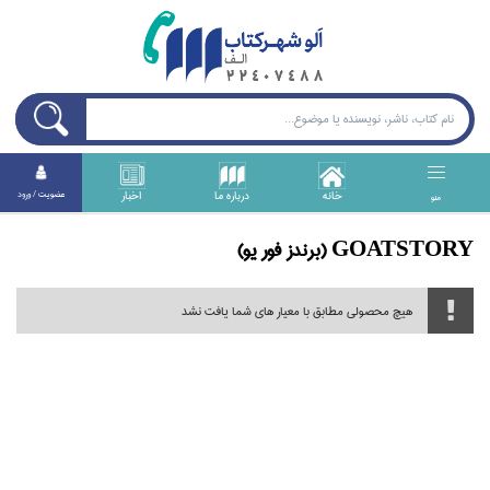
خانه
درباره ما
اخبار
عضويت / ورود
منو
GOATSTORY (برندز فور يو)
هیچ محصولی مطابق با معیار های شما یافت نشد