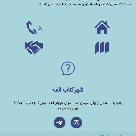
قیمت کتاب‌هایی که امکان اضافه کردن به سبد خرید را دارند،‌ به روز است.
شهرکتاب الف
زعفرانیه - مقدس اردبیلی -میدان الف - انتهای خیابان الف - نبش کوچه سوم - پلاک1
1985944513