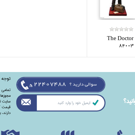
The Doctor
84003
توجه
تمامی‌ 
مجوزهای
نيد؟
سایت تا
قیمت کت
دارند،‌ 