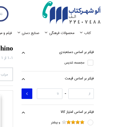
كتاب
محصولات فرهنگي
صنايع دستي
فيلم و م
hino
فيلتر بر اساس دسته‌بندي
1-1
از
1
مجسمه، تنديس
مرتب س
فيلتر بر اساس قيمت
-
فيلتر بر اساس امتياز كالا
و بيشتر