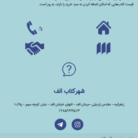
قیمت کتاب‌هایی که امکان اضافه کردن به سبد خرید را دارند،‌ به روز است.
شهرکتاب الف
زعفرانیه - مقدس اردبیلی -میدان الف - انتهای خیابان الف - نبش کوچه سوم - پلاک1
1985944513