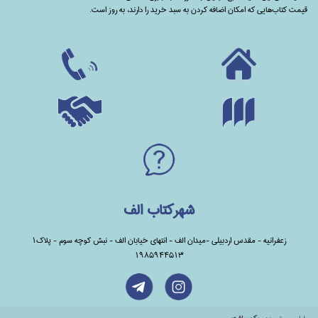
قیمت کتاب‌هایی که امکان اضافه کردن به سبد خرید را دارند،‌ به روز است.
شهرکتاب الف
زعفرانیه - مقدس اردبیلی -میدان الف - انتهای خیابان الف - نبش کوچه سوم - پلاک1
1985944513