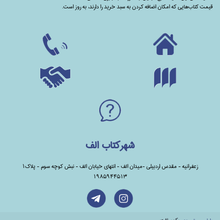
قیمت کتاب‌هایی که امکان اضافه کردن به سبد خرید را دارند،‌ به روز است.
شهرکتاب الف
زعفرانیه - مقدس اردبیلی -میدان الف - انتهای خیابان الف - نبش کوچه سوم - پلاک1
1985944513