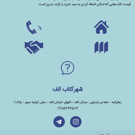
قیمت کتاب‌هایی که امکان اضافه کردن به سبد خرید را دارند،‌ به روز است.
شهرکتاب الف
زعفرانیه - مقدس اردبیلی -میدان الف - انتهای خیابان الف - نبش کوچه سوم - پلاک1
1985944513