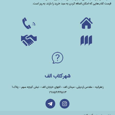
قیمت کتاب‌هایی که امکان اضافه کردن به سبد خرید را دارند،‌ به روز است.
شهرکتاب الف
زعفرانیه - مقدس اردبیلی -میدان الف - انتهای خیابان الف - نبش کوچه سوم - پلاک1
1985944513