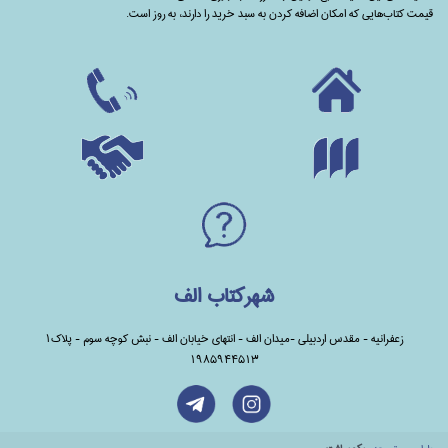
قیمت کتاب‌هایی که امکان اضافه کردن به سبد خرید را دارند،‌ به روز است.
شهرکتاب الف
زعفرانیه - مقدس اردبیلی -میدان الف - انتهای خیابان الف - نبش کوچه سوم - پلاک1
1985944513