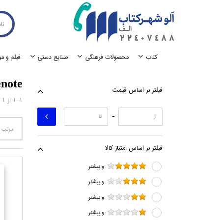
كتاب
محصولات فرهنگي
صنايع دستي
فيلم و م
note
فيلتر بر اساس قيمت
1-1
از
1
-
مرتب س
فيلتر بر اساس امتياز كالا
و بيشتر
و بيشتر
و بيشتر
و بيشتر