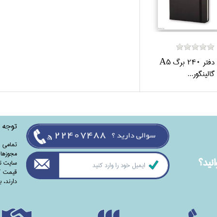
دفتر 240 برگ A5
گالينگور...
توجه
تمامی‌ 
مجوزهای
نيد؟
سایت تا
قیمت کت
دارند،‌ 